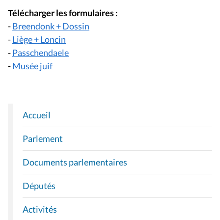
Télécharger les formulaires
:
-
Breendonk + Dossin
-
Liège + Loncin
-
Passchendaele
-
Musée juif
Accueil
N
A
Parlement
V
I
Documents parlementaires
G
A
Députés
T
I
Activités