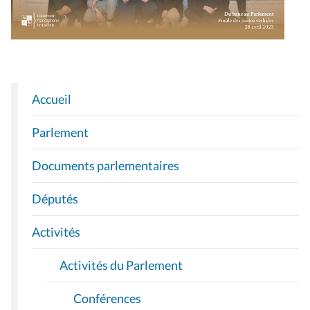
Accueil
N
A
Parlement
V
I
Documents parlementaires
G
A
Députés
T
I
Activités
O
Activités du Parlement
N
Conférences