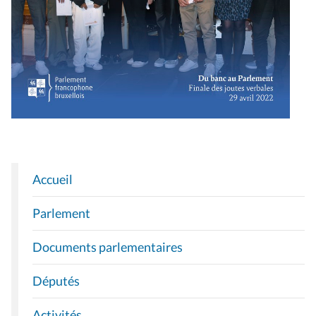
Accueil
N
A
Parlement
V
I
Documents parlementaires
G
A
Députés
T
I
Activités