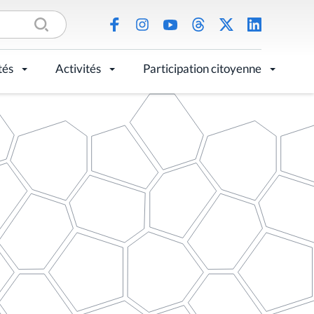
tés
Activités
Participation citoyenne