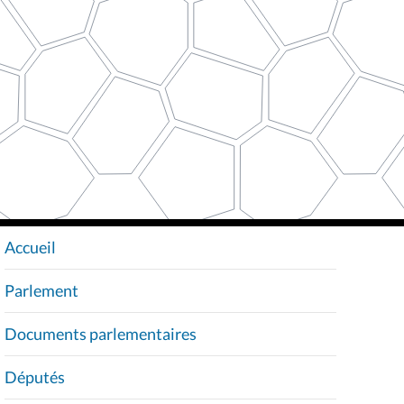
Accueil
N
A
Parlement
V
I
Documents parlementaires
G
A
Députés
T