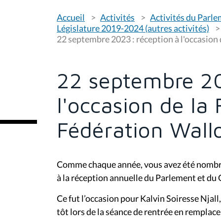
V
Accueil
Activités
Activités du Parl
o
u
Législature 2019-2024 (autres activités)
s
22 septembre 2023 : réception à l'occasion 
ê
t
e
s
22 septembre 20
i
c
i
l'occasion de la 
:
Fédération Wall
Comme chaque année, vous avez été nombre
à la réception annuelle du Parlement et d
Ce fut l’occasion pour Kalvin Soiresse Njal
tôt lors de la séance de rentrée en remplac