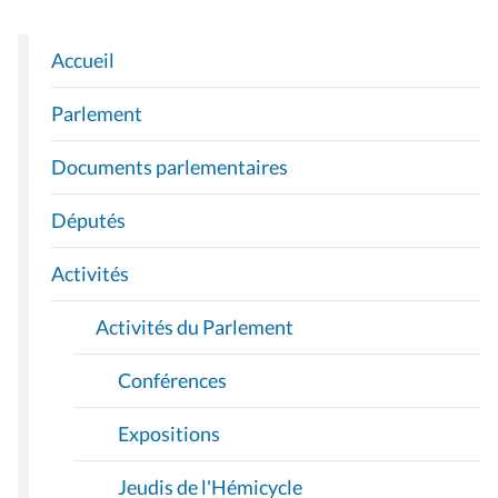
Accueil
N
A
Parlement
V
I
Documents parlementaires
G
A
Députés
T
I
Activités
O
Activités du Parlement
N
Conférences
Expositions
Jeudis de l'Hémicycle