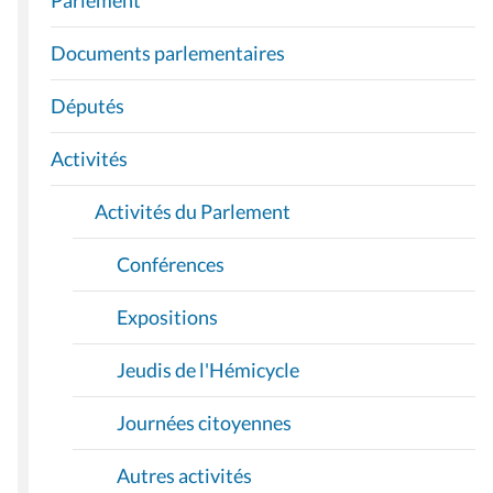
Parlement
V
I
Documents parlementaires
G
A
Députés
T
I
Activités
O
Activités du Parlement
N
Conférences
Expositions
Jeudis de l'Hémicycle
Journées citoyennes
Autres activités