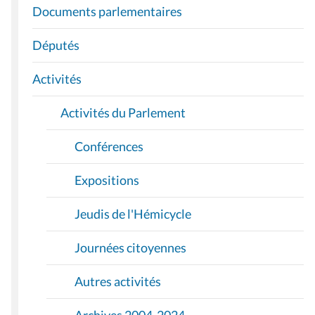
I
Documents parlementaires
G
A
Députés
T
I
Activités
O
Activités du Parlement
N
Conférences
Expositions
Jeudis de l'Hémicycle
Journées citoyennes
Autres activités