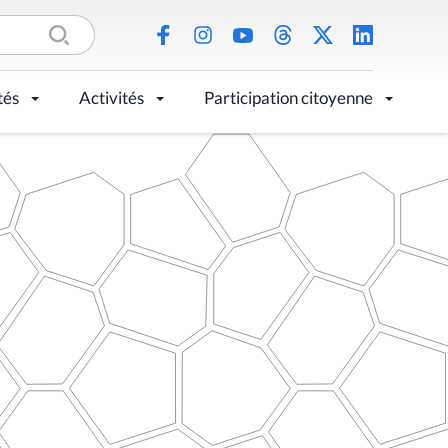
tés
Activités
Participation citoyenne