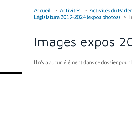
V
Accueil
Activités
Activités du Parl
o
u
Législature 2019-2024 (expos photos)
I
s
ê
t
e
Images expos 2
s
i
c
i
Il n'y a aucun élément dans ce dossier pour l
: