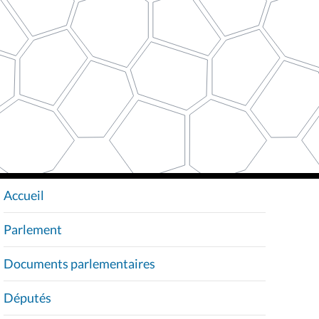
Accueil
N
A
Parlement
V
I
Documents parlementaires
G
A
Députés
T