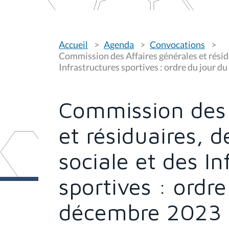
V
Accueil
Agenda
Convocations
o
u
Commission des Affaires générales et résidu
s
Infrastructures sportives : ordre du jour 
ê
t
e
s
Commission des 
i
c
i
et résiduaires, 
:
sociale et des In
sportives : ordre
décembre 2023