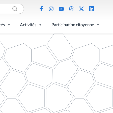
tés
Activités
Participation citoyenne