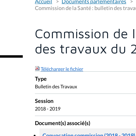
Accueil
Documents parlementaires
o
u
Commission de la Santé : bulletin des trav
s
ê
t
e
Commission de la
s
i
c
des travaux du 
i
:
Télécharger le fichier
Type
Bulletin des Travaux
Session
2018 - 2019
Document(s) associé(s)
Convocation commission (2018 - 2019)