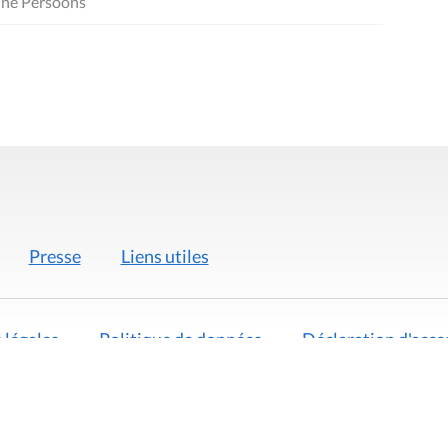
ine Persoons
Presse
Liens utiles
 légales
Politique de données
Déclaration d'acces