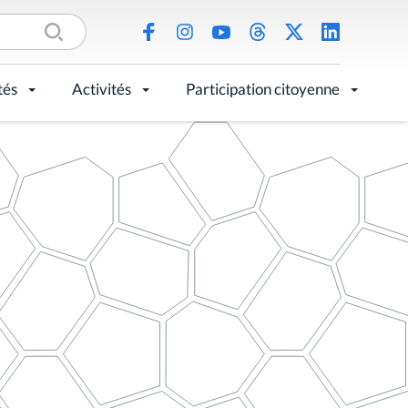
tés
Activités
Participation citoyenne