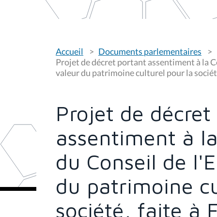
V
Accueil
Documents parlementaires
o
u
Projet de décret portant assentiment à la C
s
valeur du patrimoine culturel pour la sociét
ê
t
e
s
Projet de décret
i
c
i
assentiment à l
:
du Conseil de l'
du patrimoine cu
société, faite à 