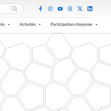
tés
Activités
Participation citoyenne