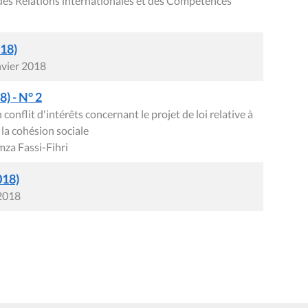
des Relations internationales et des Compétences
018)
nvier 2018
) - N° 2
conflit d'intérêts concernant le projet de loi relative à
la cohésion sociale
za Fassi-Fihri
018)
 2018