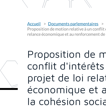
V
Accueil
Documents parlementaires
o
u
Proposition de motion relative à un conflit d
s
relance économique et au renforcement de 
ê
t
e
s
Proposition de m
i
c
i
conflit d'intérêt
:
projet de loi rela
économique et a
la cohésion soci