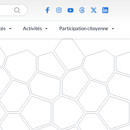
tés
Activités
Participation citoyenne