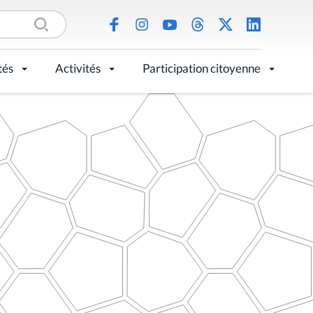
tés
Activités
Participation citoyenne