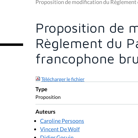
u
Proposition de modification du Règlement
s
ê
t
e
Proposition de m
s
i
c
Règlement du P
i
:
francophone bru
Télécharger le fichier
Type
Proposition
Auteurs
Caroline Persoons
Vincent De Wolf
Didier Gosuin