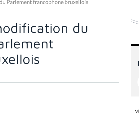
 du Parlement francophone bruxellois
odification du
arlement
xellois
Mi