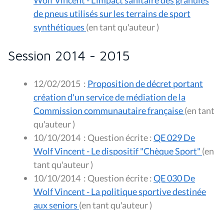
Wolf Vincent - L'impact sanitaire des granulés
de pneus utilisés sur les terrains de sport
synthétiques
(en tant qu'auteur )
Session 2014 - 2015
12/02/2015
:
Proposition de décret portant
création d'un service de médiation de la
Commission communautaire française
(en tant
qu'auteur )
10/10/2014
:
Question écrite :
QE 029 De
Wolf Vincent - Le dispositif "Chèque Sport"
(en
tant qu'auteur )
10/10/2014
:
Question écrite :
QE 030 De
Wolf Vincent - La politique sportive destinée
aux seniors
(en tant qu'auteur )