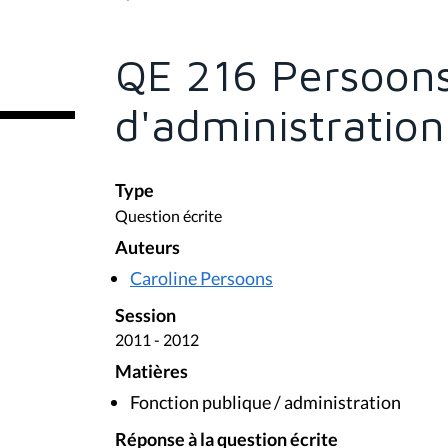
s
ê
t
e
QE 216 Persoons 
s
i
c
d'administration
i
:
Type
Question écrite
Auteurs
Caroline Persoons
Session
2011 - 2012
Matières
Fonction publique / administration
Réponse à la question écrite