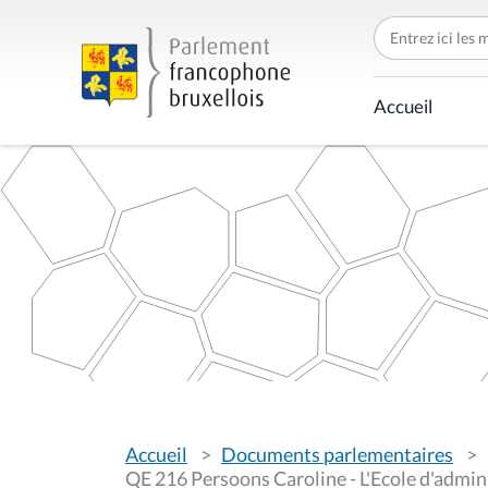
C
h
e
r
c
Accueil
h
e
r
p
a
r
V
Accueil
Documents parlementaires
o
u
QE 216 Persoons Caroline - L'Ecole d'admin