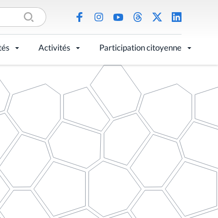
tés
Activités
Participation citoyenne