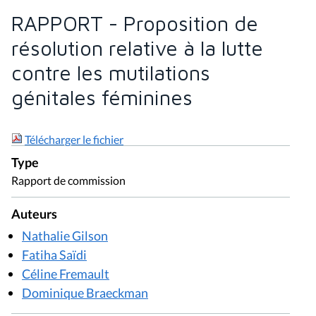
Auteurs
Nathalie Gilson
Fatiha Saïdi
Céline Fremault
Dominique Braeckman
Session
2008 - 2009
Numéro du document
117 (2008 - 2009) - N° 3
Document(s) associé(s)
Proposition - 117 (2007 - 2008) - N° 1
Proposition de résolution relative à la lutte contre
les mutilations génitales féminines
Nathalie Gilson, Fatiha Saïdi, Céline Fremault,