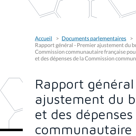
V
Accueil
Documents parlementaires
o
u
Rapport général - Premier ajustement du bu
s
Commission communautaire française pour 
ê
et des dépenses de la Commission communa
t
e
s
i
c
Rapport général
i
:
ajustement du b
et des dépenses
communautaire 