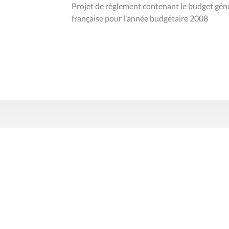
Projet de règlement contenant le budget gé
française pour l'année budgétaire 2008
Contact
Mentions
Rue du Lombard 77
1000 Bruxelles