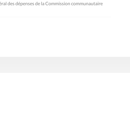
néral des dépenses de la Commission communautaire
Presse
Liens utiles
 légales
Politique de données
Déclaration d'acces