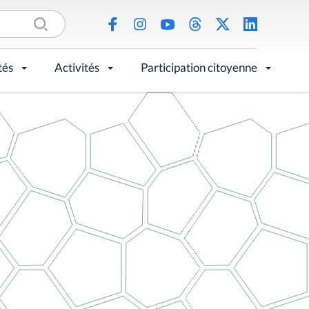
tés
Activités
Participation citoyenne