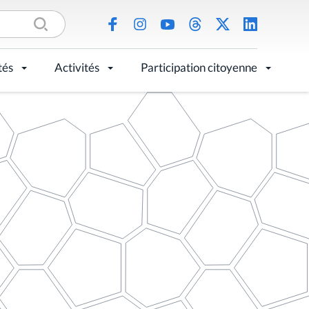
tés
Activités
Participation citoyenne