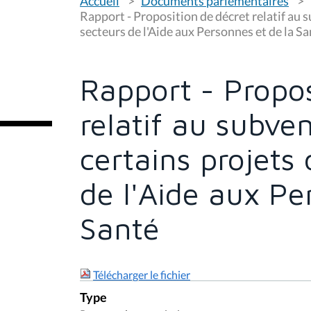
Accueil
Documents parlementaires
o
u
Rapport - Proposition de décret relatif au 
s
secteurs de l'Aide aux Personnes et de la S
ê
t
e
s
Rapport - Propos
i
c
i
relatif au subv
:
certains projets
de l'Aide aux Pe
Santé
Télécharger le fichier
Type