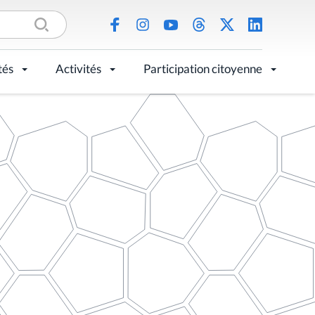
tés
Activités
Participation citoyenne