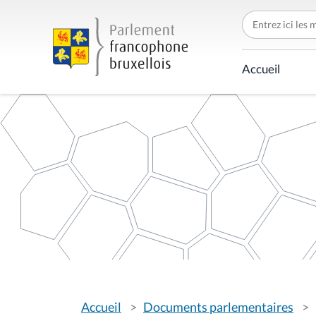
C
h
e
r
c
Accueil
h
e
r
p
a
r
V
Accueil
Documents parlementaires
o