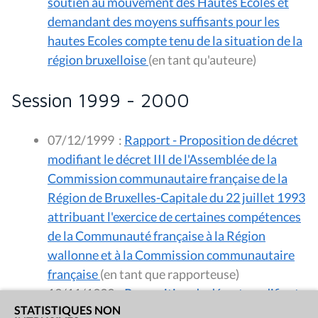
soutien au mouvement des Hautes Ecoles et
demandant des moyens suffisants pour les
hautes Ecoles compte tenu de la situation de la
région bruxelloise
(en tant qu'auteure)
Session 1999 - 2000
07/12/1999
:
Rapport - Proposition de décret
modifiant le décret III de l'Assemblée de la
Commission communautaire française de la
Région de Bruxelles-Capitale du 22 juillet 1993
attribuant l'exercice de certaines compétences
de la Communauté française à la Région
wallonne et à la Commission communautaire
française
(en tant que rapporteuse)
19/11/1999
:
Proposition de décret modifiant
STATISTIQUES NON
le décret III de l'Assemblée de la Commission