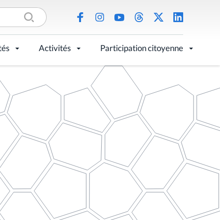
tés
Activités
Participation citoyenne