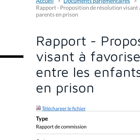
Accueil
Documents parlementaires
o
u
Rapport - Proposition de résolution visant à 
s
parents en prison
ê
t
e
s
Rapport - Propos
i
c
i
visant à favorise
:
entre les enfant
en prison
Télécharger le fichier
Type
Rapport de commission