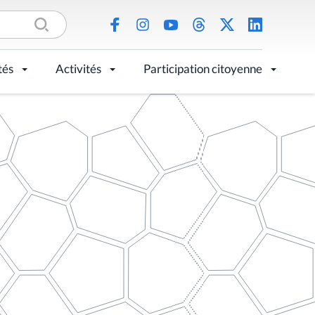
tés
Activités
Participation citoyenne