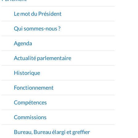
V
I
Le mot du Président
G
A
Qui sommes-nous ?
T
I
Agenda
O
Actualité parlementaire
N
Historique
Fonctionnement
Compétences
Commissions
Bureau, Bureau élargi et greffier