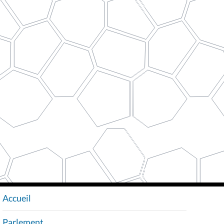
Accueil
N
A
Parlement