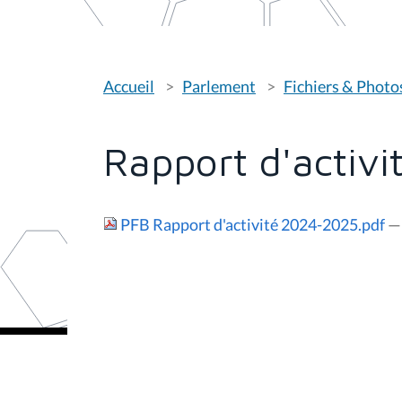
V
Accueil
Parlement
Fichiers & Photo
o
u
s
ê
t
Rapport d'activ
e
s
i
c
i
PFB Rapport d'activité 2024-2025.pdf
—
: