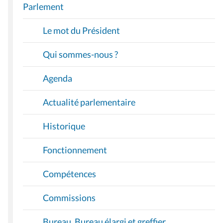
A
Parlement
V
I
Le mot du Président
G
A
Qui sommes-nous ?
T
I
Agenda
O
Actualité parlementaire
N
Historique
Fonctionnement
Compétences
Commissions
Bureau, Bureau élargi et greffier