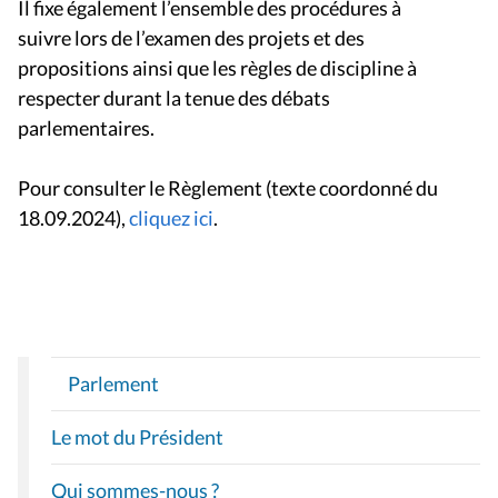
Il fixe également l’ensemble des procédures à
suivre lors de l’examen des projets et des
propositions ainsi que les règles de discipline à
respecter durant la tenue des débats
parlementaires.
Pour consulter le Règlement (texte coordonné du
18.09.2024),
cliquez ici
.
Parlement
N
A
Le mot du Président
V
I
Qui sommes-nous ?