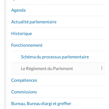
G
A
Agenda
T
I
Actualité parlementaire
O
Historique
N
Fonctionnement
Schéma du processus parlementaire
Le Règlement du Parlement
Compétences
Commissions
Bureau, Bureau élargi et greffier