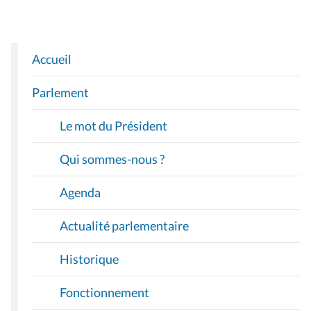
Accueil
N
A
Parlement
V
I
Le mot du Président
G
A
Qui sommes-nous ?
T
I
Agenda
O
Actualité parlementaire
N
Historique
Fonctionnement