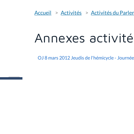
V
Accueil
Activités
Activités du Parl
o
u
s
ê
t
Annexes activit
e
s
i
c
i
OJ 8 mars 2012 Jeudis de l'hémicycle - Journé
: