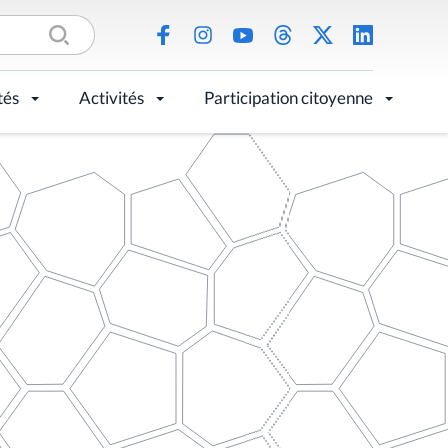
tés
Activités
Participation citoyenne