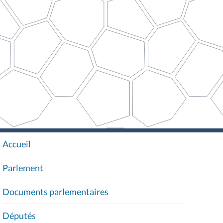
Accueil
N
A
Parlement
V
I
Documents parlementaires
G
A
Députés