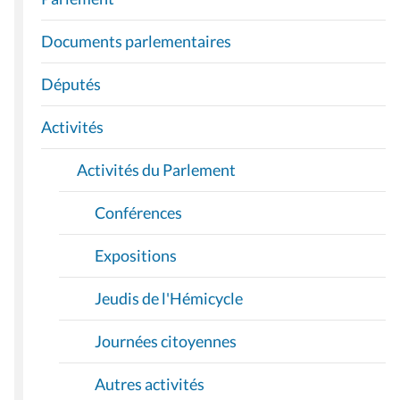
V
I
Documents parlementaires
G
A
Députés
T
I
Activités
O
Activités du Parlement
N
Conférences
Expositions
Jeudis de l'Hémicycle
Journées citoyennes
Autres activités