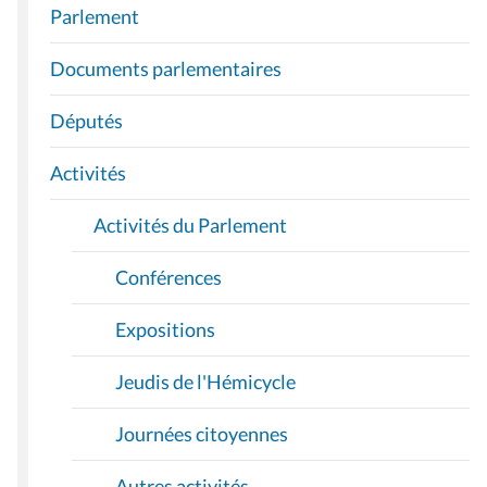
A
Parlement
V
I
Documents parlementaires
G
A
Députés
T
I
Activités
O
Activités du Parlement
N
Conférences
Expositions
Jeudis de l'Hémicycle
Journées citoyennes
Autres activités