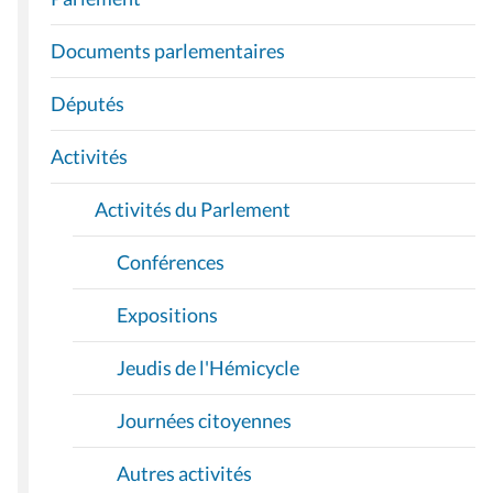
V
I
Documents parlementaires
G
A
Députés
T
I
Activités
O
Activités du Parlement
N
Conférences
Expositions
Jeudis de l'Hémicycle
Journées citoyennes
Autres activités