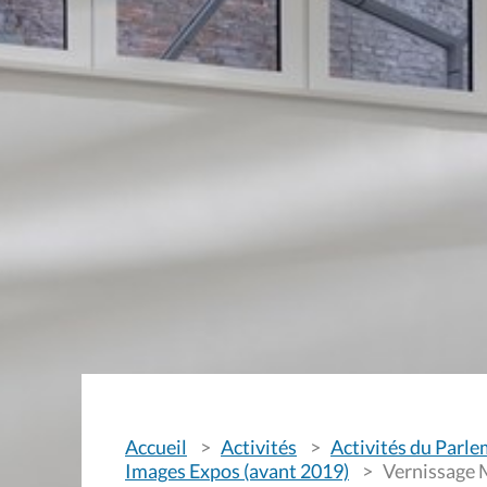
V
Accueil
Activités
Activités du Parl
o
u
Images Expos (avant 2019)
Vernissage
s