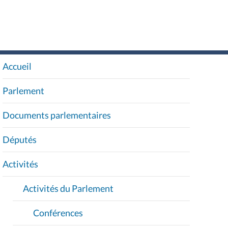
Accueil
N
A
Parlement
V
I
Documents parlementaires
G
A
Députés
T
I
Activités
O
Activités du Parlement
N
Conférences