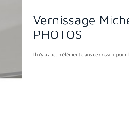
ê
t
e
Vernissage Mich
s
i
c
PHOTOS
i
:
Il n'y a aucun élément dans ce dossier pour l