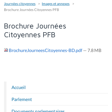
Journées citoyennes
Images et annexes
Brochure Journées Citoyennes PFB
Brochure Journées
Citoyennes PFB
BrochureJourneesCitoyennes-BD.pdf
— 7.8 MB
Accueil
N
A
Parlement
V
I
Documents parlementaires