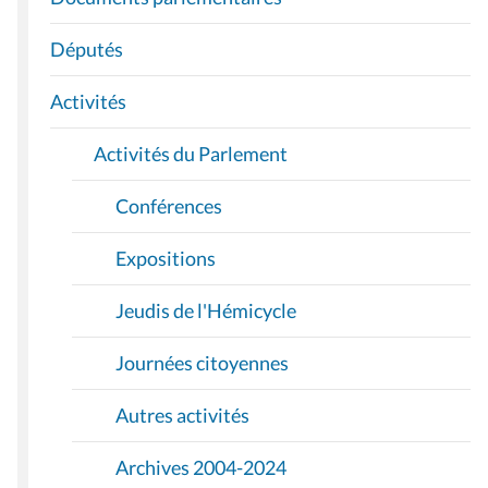
G
A
Députés
T
I
Activités
O
Activités du Parlement
N
Conférences
Expositions
Jeudis de l'Hémicycle
Journées citoyennes
Autres activités
Archives 2004-2024