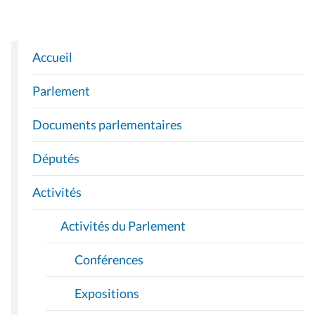
Accueil
N
A
Parlement
V
I
Documents parlementaires
G
A
Députés
T
I
Activités
O
Activités du Parlement
N
Conférences
Expositions