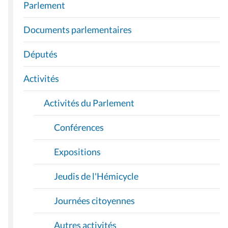
Parlement
V
I
Documents parlementaires
G
A
Députés
T
I
Activités
O
Activités du Parlement
N
Conférences
Expositions
Jeudis de l'Hémicycle
Journées citoyennes
Autres activités