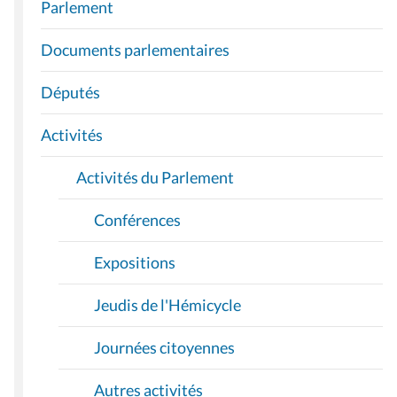
Parlement
V
I
Documents parlementaires
G
A
Députés
T
I
Activités
O
Activités du Parlement
N
Conférences
Expositions
Jeudis de l'Hémicycle
Journées citoyennes
Autres activités