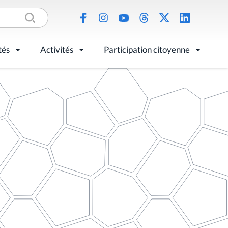
tés
Activités
Participation citoyenne