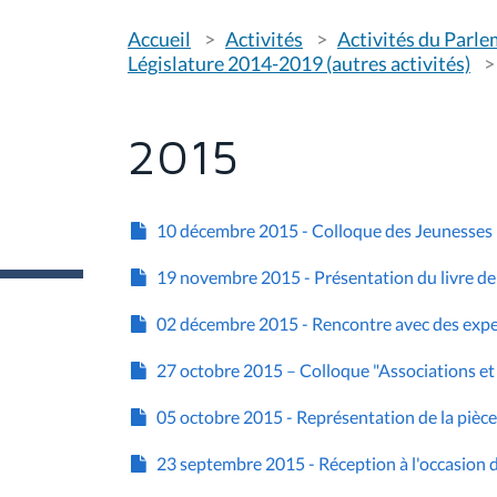
V
Accueil
Activités
Activités du Parl
o
u
Législature 2014-2019 (autres activités)
s
ê
t
e
2015
s
i
c
i
10 décembre 2015 - Colloque des Jeunesses
:
19 novembre 2015 - Présentation du livre d
02 décembre 2015 - Rencontre avec des expe
27 octobre 2015 – Colloque "Associations et 
05 octobre 2015 - Représentation de la pièc
23 septembre 2015 - Réception à l'occasion d