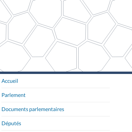
Accueil
N
A
Parlement
V
I
Documents parlementaires
G
A
Députés
T