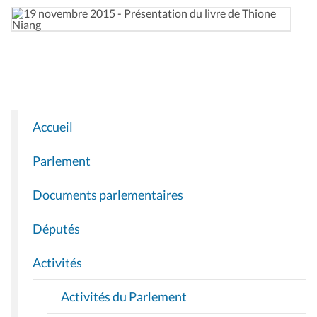
Accueil
N
A
Parlement
V
I
Documents parlementaires
G
A
Députés
T
I
Activités
O
Activités du Parlement
N