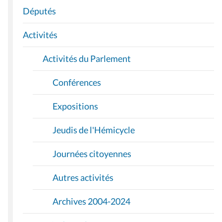
A
Députés
T
I
Activités
O
Activités du Parlement
N
Conférences
Expositions
Jeudis de l'Hémicycle
Journées citoyennes
Autres activités
Archives 2004-2024