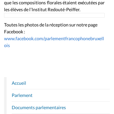
que les compositions florales étaient exécutées par
les élèves de l’Institut Redouté-Peiffer.
Toutes les photos de la réception sur notre page
Facebook :
www.facebook.com/parlementfrancophonebruxell
ois
Accueil
N
A
Parlement
V
I
Documents parlementaires
G