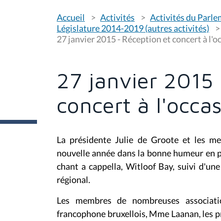
V
Accueil
Activités
Activités du Parl
o
u
Législature 2014-2019 (autres activités)
s
27 janvier 2015 - Réception et concert à l'
ê
t
e
s
27 janvier 2015 
i
c
i
concert à l'occa
:
La présidente Julie de Groote et les m
nouvelle année dans la bonne humeur en p
chant a cappella, Witloof Bay, suivi d'un
régional.
Les membres de nombreuses associatio
francophone bruxellois, Mme Laanan, les p