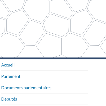
Accueil
N
A
Parlement
V
I
Documents parlementaires
G
A
Députés
T