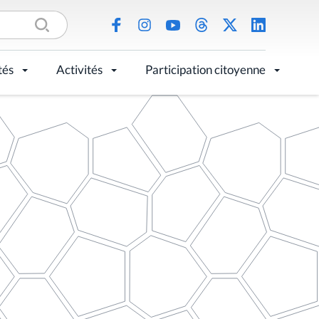
tés
Activités
Participation citoyenne