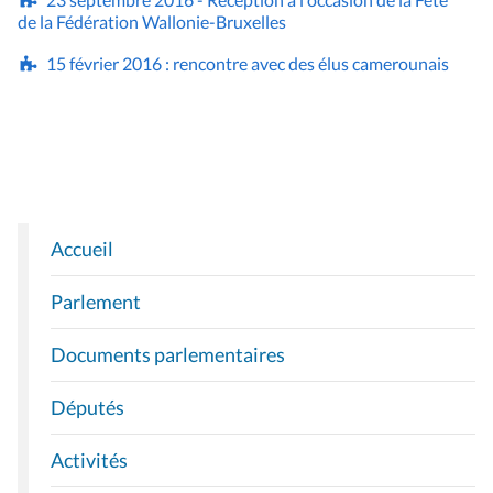
de la Fédération Wallonie-Bruxelles
15 février 2016 : rencontre avec des élus camerounais
Accueil
N
A
Parlement
V
I
Documents parlementaires
G
A
Députés
T
I
Activités
O