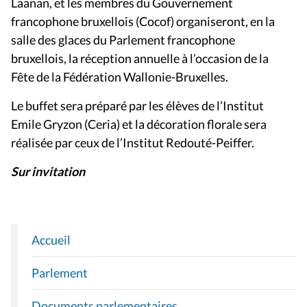
Laanan, et les membres du Gouvernement
francophone bruxellois (Cocof) organiseront, en la
salle des glaces du Parlement francophone
bruxellois, la réception annuelle à l’occasion de la
Fête de la Fédération Wallonie-Bruxelles.
Le buffet sera préparé par les élèves de l’Institut
Emile Gryzon (Ceria) et la décoration florale sera
réalisée par ceux de l’Institut Redouté-Peiffer.
Sur invitation
Accueil
N
A
Parlement
V
I
Documents parlementaires