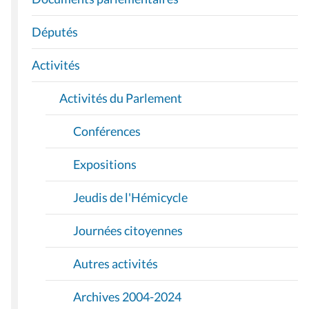
G
A
Députés
T
I
Activités
O
Activités du Parlement
N
Conférences
Expositions
Jeudis de l'Hémicycle
Journées citoyennes
Autres activités
Archives 2004-2024