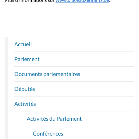
Accueil
N
A
Parlement
V
I
Documents parlementaires
G
A
Députés
T
I
Activités
O
Activités du Parlement
N
Conférences