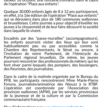
de l'opération "Place aux enfants".
Quelque 30.000 enfants âgés de 8 à 12 ans participeront,
en effet, à la 16e édition de l'opération "Place aux enfants"
qui se déroulera dans plus de 180 communes wallonnes
et bruxelloises. Cette journée a pour objectif d'éveiller les
jeunes à la citoyenneté et de leur faire découvrir la société
dans laquelle ils vivent.
Encadrés par des "passe-murailles" (accompagnateurs),
les enfants pourront visiter des lieux qui leur sont
habituellement peu ou pas accessibles comme la
Chambre des Représentants, le Sénat ou encore, à
l'invitation de notre Parlement, de l'hémicycle du
Parlement régional bruxellois
. De même, les jeunes
pourront rencontrer des professionnels de métiers qui les
font rêver parmi lesquels des pompiers, des boulangers,
des fleuristes, des journalistes.
Dans le cadre de la matinée organisée par le Bureau du
PFB, les participants rencontreront Mme Marie-Pierre
Fonsny, journaliste/animatrice des
Niouzz
à la RTBF.
L'opération est coordonnée par l'Association des
provinces wallonnes (APW), par les services provinciaux
de la jeunesse et de la culture et par la Commission
communautaire française.
Plus d'informations sur
www.placeauxenfants.be
.