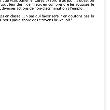
nt de vrais parlementaires! A l'ordre du jour, la question
surtout leur désir de mieux en comprendre les rouages, le
et diverses actions de non-discrimination à l'emploi.
s en classe! Un pas qui favorisera, n'en doutons pas, la
ous pas d'abord des citoyens bruxellois?