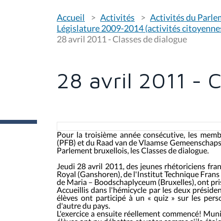
V
Accueil
Activités
Activités du Parl
o
u
Législature 2009-2014 (activités citoyenne
s
28 avril 2011 - Classes de dialogue
ê
t
e
s
28 avril 2011 - 
i
c
i
:
Pour la troisième année consécutive, les mem
(PFB) et du Raad van de Vlaamse Gemeenschapsco
Parlement bruxellois, les
Classes de dialogue
.
Jeudi 28 avril 2011, des jeunes rhétoriciens f
Royal (Ganshoren), de l'Institut Technique Frans
de Maria – Boodschaplyceum (Bruxelles), ont pris 
Accueillis dans l'hémicycle par les deux présid
élèves ont participé à un « quiz » sur les perso
d'autre du pays.
L'exercice a ensuite réellement commencé! Munis