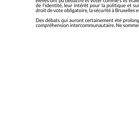
élèves ont pu débattre et voter comme s'ils étaie
de l'identité, leur intérêt pour la politique et 
droit de vote obligatoire, la sécurité à Bruxelles 
Des débats qui auront certainement été prolongé
compréhension intercommunautaire. Ne sommes-n