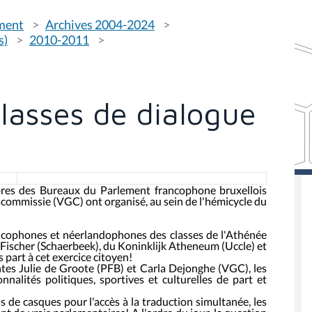
ement
Archives 2004-2024
s)
2010-2011
Classes de dialogue
bres des Bureaux du Parlement francophone bruxellois
mmissie (VGC) ont organisé, au sein de l'hémicycle du
rancophones et néerlandophones des classes de l'Athénée
 Fischer (Schaerbeek), du Koninklijk Atheneum (Uccle) et
part à cet exercice citoyen!
entes Julie de Groote (PFB) et Carla Dejonghe (VGC), les
nnalités politiques, sportives et culturelles de part et
 de casques pour l'accès à la traduction simultanée, les