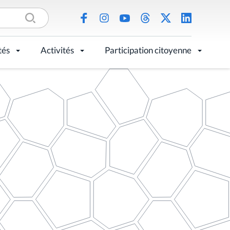
tés
Activités
Participation citoyenne