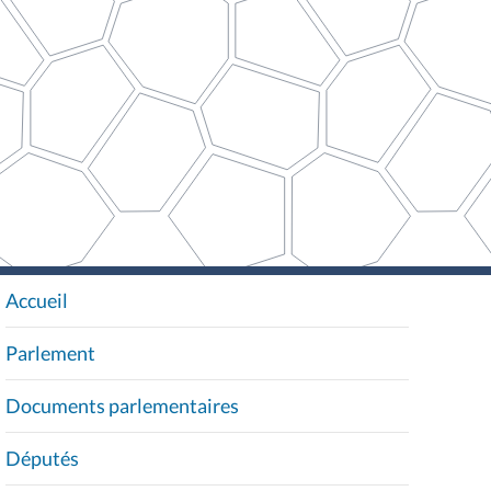
Accueil
N
A
Parlement
V
I
Documents parlementaires
G
A
Députés
T