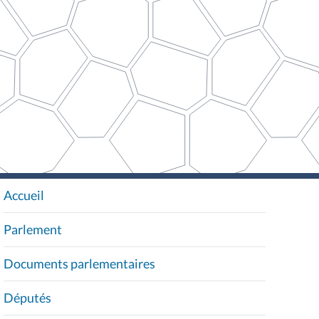
Accueil
N
A
Parlement
V
I
Documents parlementaires
G
A
Députés
T