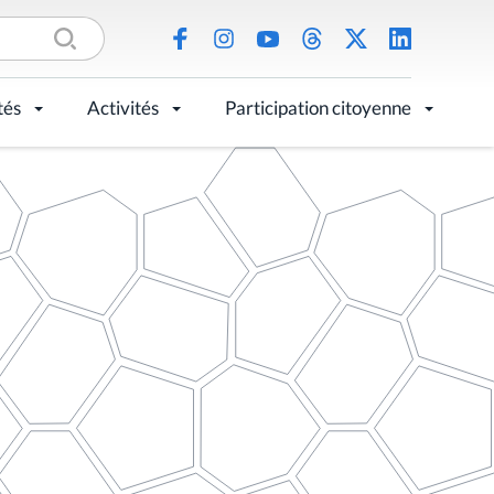
tés
Activités
Participation citoyenne