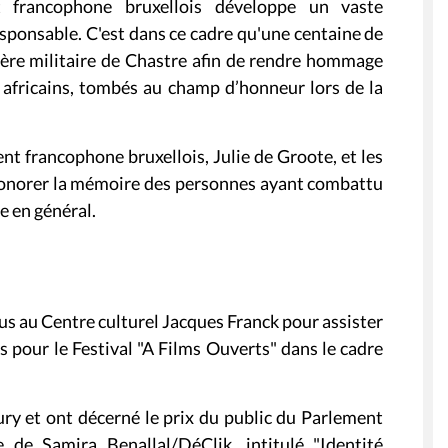
t francophone bruxellois développe un vaste
sponsable. C'est dans ce cadre qu'une centaine de
ière militaire de Chastre afin de rendre hommage
s africains, tombés au champ d’honneur lors de la
t francophone bruxellois, Julie de Groote, et les
 honorer la mémoire des personnes ayant combattu
e en général.
us au Centre culturel Jacques Franck pour assister
s pour le Festival "A Films Ouverts" dans le cadre
ury et ont décerné le prix du public du Parlement
 de Samira Benallal/DéClik, intitulé "Identité