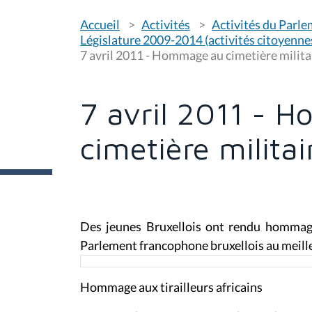
V
Accueil
Activités
Activités du Parl
o
u
Législature 2009-2014 (activités citoyenne
s
7 avril 2011 - Hommage au cimetière milita
ê
t
e
s
7 avril 2011 - 
i
c
i
cimetière milita
:
Des jeunes Bruxellois ont rendu hommage 
Parlement francophone bruxellois au meille
Hommage aux tirailleurs africains