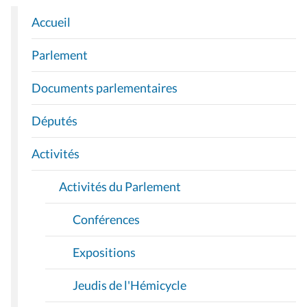
Accueil
N
A
Parlement
V
I
Documents parlementaires
G
A
Députés
T
I
Activités
O
Activités du Parlement
N
Conférences
Expositions
Jeudis de l'Hémicycle