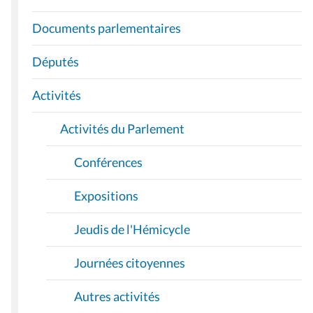
V
I
Documents parlementaires
G
A
Députés
T
I
Activités
O
Activités du Parlement
N
Conférences
Expositions
Jeudis de l'Hémicycle
Journées citoyennes
Autres activités