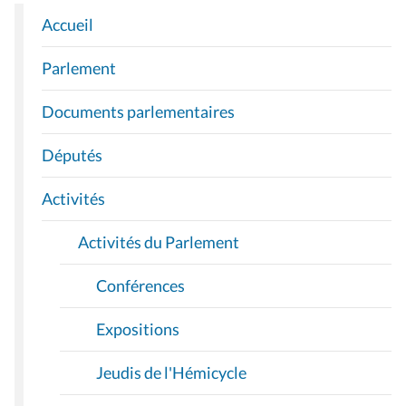
Accueil
N
A
Parlement
V
I
Documents parlementaires
G
A
Députés
T
I
Activités
O
Activités du Parlement
N
Conférences
Expositions
Jeudis de l'Hémicycle