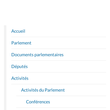
Accueil
N
A
Parlement
V
I
Documents parlementaires
G
A
Députés
T
I
Activités
O
Activités du Parlement
N
Conférences