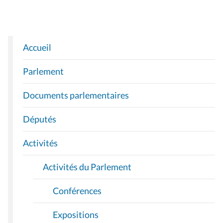
Accueil
N
A
Parlement
V
I
Documents parlementaires
G
A
Députés
T
I
Activités
O
Activités du Parlement
N
Conférences
Expositions