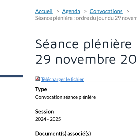
V
Accueil
Agenda
Convocations
o
u
Séance plénière : ordre du jour du 29 nov
s
ê
t
e
Séance plénière 
s
i
c
29 novembre 2
i
:
Télécharger le fichier
Type
Convocation séance plénière
Session
2024 - 2025
Document(s) associé(s)