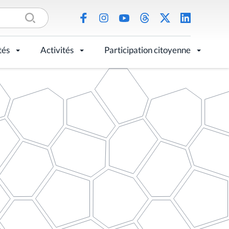
tés
Activités
Participation citoyenne