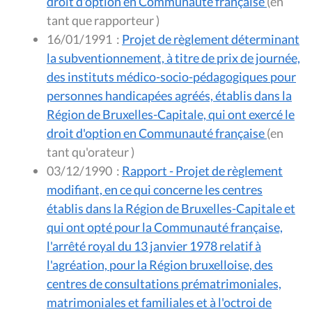
droit d'option en Communauté française
(en
tant que rapporteur )
16/01/1991
:
Projet de règlement déterminant
la subventionnement, à titre de prix de journée,
des instituts médico-socio-pédagogiques pour
personnes handicapées agréés, établis dans la
Région de Bruxelles-Capitale, qui ont exercé le
droit d'option en Communauté française
(en
tant qu'orateur )
03/12/1990
:
Rapport - Projet de règlement
modifiant, en ce qui concerne les centres
établis dans la Région de Bruxelles-Capitale et
qui ont opté pour la Communauté française,
l'arrêté royal du 13 janvier 1978 relatif à
l'agréation, pour la Région bruxelloise, des
centres de consultations prématrimoniales,
matrimoniales et familiales et à l'octroi de