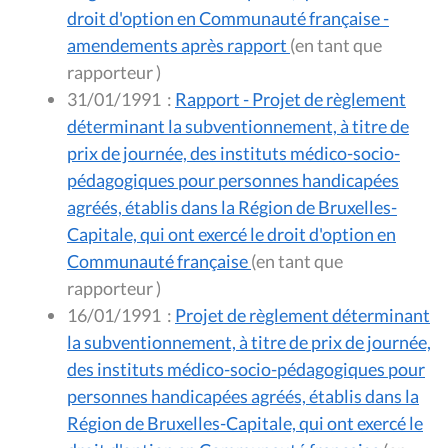
droit d'option en Communauté française -
amendements après rapport
(en tant que
rapporteur )
31/01/1991
:
Rapport - Projet de règlement
déterminant la subventionnement, à titre de
prix de journée, des instituts médico-socio-
pédagogiques pour personnes handicapées
agréés, établis dans la Région de Bruxelles-
Capitale, qui ont exercé le droit d'option en
Communauté française
(en tant que
rapporteur )
16/01/1991
:
Projet de règlement déterminant
la subventionnement, à titre de prix de journée,
des instituts médico-socio-pédagogiques pour
personnes handicapées agréés, établis dans la
Région de Bruxelles-Capitale, qui ont exercé le